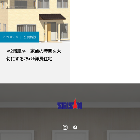
2024.05.18
公共施設
≪2階建≫ 家族の時間を大
切にするﾅﾁｭﾗﾙ洋風住宅